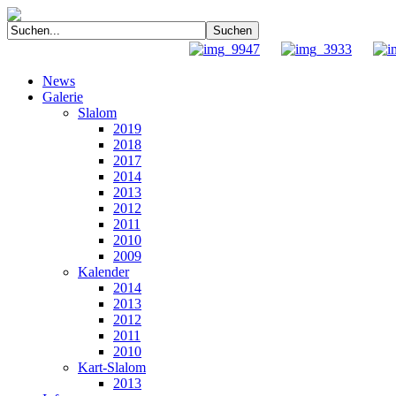
News
Galerie
Slalom
2019
2018
2017
2014
2013
2012
2011
2010
2009
Kalender
2014
2013
2012
2011
2010
Kart-Slalom
2013